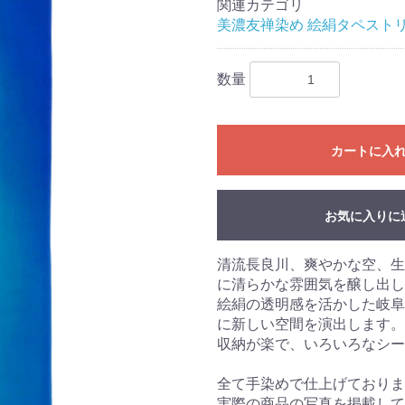
関連カテゴリ
美濃友禅染め 絵絹タペスト
数量
カートに入
お気に入りに
清流長良川、爽やかな空、生
に清らかな雰囲気を醸し出し
絵絹の透明感を活かした岐阜
に新しい空間を演出します。
収納が楽で、いろいろなシー
全て手染めで仕上げておりま
実際の商品の写真を掲載して