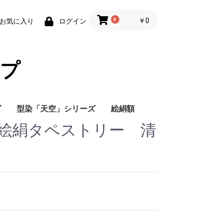
0
￥0
お気に入り
ログイン
プ
ズ
型染「天空」シリーズ
絵絹額
 絵絹タペストリー 清