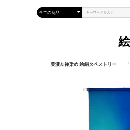
美濃友禅染め 絵絹タペストリー
「